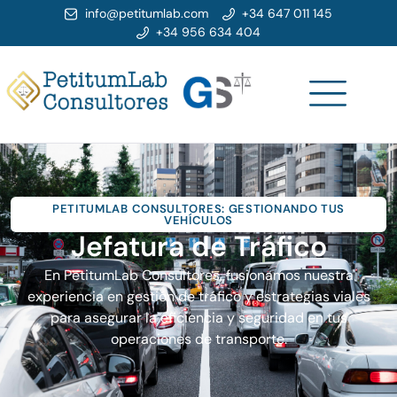
info@petitumlab.com
+34 647 011 145
+34 956 634 404
PETITUMLAB CONSULTORES: GESTIONANDO TUS
VEHÍCULOS
Jefatura de Tráfico
En PetitumLab Consultores, fusionamos nuestra
experiencia en gestión de tráfico y estrategias viales
para asegurar la eficiencia y seguridad en tus
operaciones de transporte.